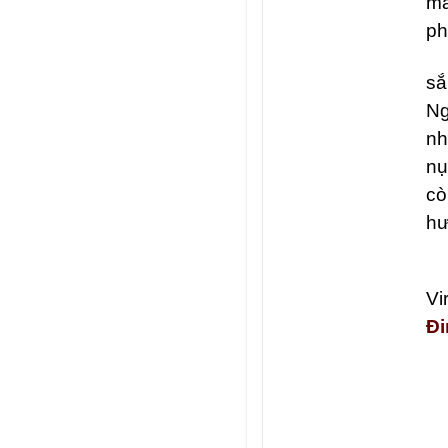
mấ
ph
sắ
Ng
nh
nụ
cò
hư
Vi
Đ