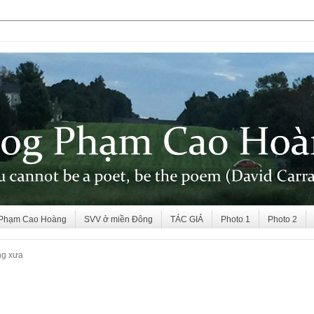
 Phạm Cao Hoàng
SVV ở miền Đông
TÁC GIẢ
Photo 1
Photo 2
g xưa