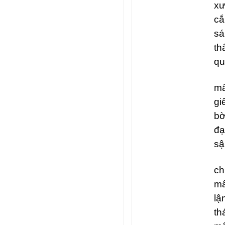
x
cắ
sá
th
qu
mấ
gi
bờ
đạ
sậ
ch
mấ
lậ
th