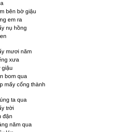
ưa
m bên bờ giậu
ng em ra
ấy nụ hồng
en
y mươi năm
ếng xưa
 giậu
n bom qua
p mấy cổng thành
úng ta qua
y trời
n đận
áng năm qua