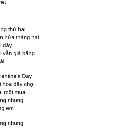
net
ng thứ hai
n nửa tháng hai
i đây
ời vẫn giá băng
ài
lentine's Day
i hoa đầy chợ
i mốt mua
ng nhung
ng em
ng nhung