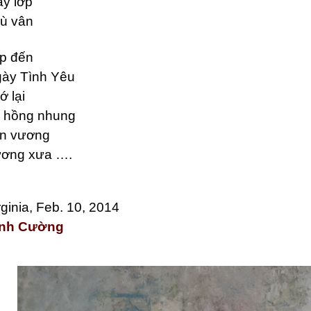
y lớp
ù vân
p đến
ày Tình Yêu
ớ lại
 hồng nhung
n vương
ơng xưa ….
rginia, Feb. 10, 2014
inh Cường