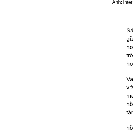
Ảnh: inter
Sá
gầ
nơ
tr
ho
Va
vớ
ma
hồ
tặ
hồ